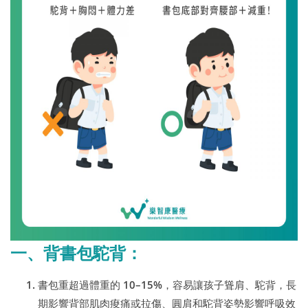
一、背書包駝背：
書包重超過體重的 10–15%，容易讓孩子聳肩、駝背，長
期影響背部肌肉痠痛或拉傷、圓肩和駝背姿勢影響呼吸效