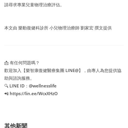
請尋求專業兒童物理治療評估。
本文由 樂動復健科診所 小兒物理治療師 劉家宏 撰文提供
📩 有任何問題嗎？
歡迎加入【樂智康復健醫療集團 LINE@】，由專人為您提供協
助與諮詢服務。
🔍 LINE ID：@wellnesslife
📲 https://lin.ee/WcxXHzO
其他新聞