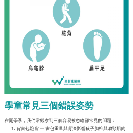
學童常見三個錯誤姿勢
在開學季，我們常觀察到三個容易被忽略卻常見的問題：
背書包駝背 — 書包重量與背法影響孩子胸椎與肩頸肌肉