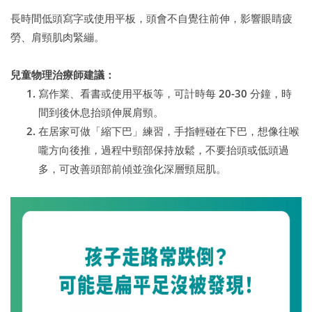
長時間低頭寫字或使用平板，頭會不自覺往前伸，影響眼睛疲
勞、肩頸肌肉緊繃。
兒童物理治療師建議：
寫作業、看書或使用平板等，可計時每 20-30 分鐘，時
間到後休息抬頭伸展肩頸。
在居家可做「縮下巴」練習，手指輕碰在下巴，想像往喉
嚨方向後推，過程中頸部保持放鬆，不要抬頭或低頭過
多，可改善頭部前傾並強化深層頸屈肌。